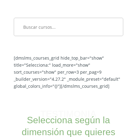
[dmslms_courses_grid hide_top_bar="show"
title="Selecciona:" load_more="show"
sort_courses="show" per_row=3 per_pag=9
_builder_version="4.27.2" _module_preset="default"
global_colors_info="{}"][/dmslms_courses_grid]
TESTIMONIA
Selecciona según la
dimensión que quieres