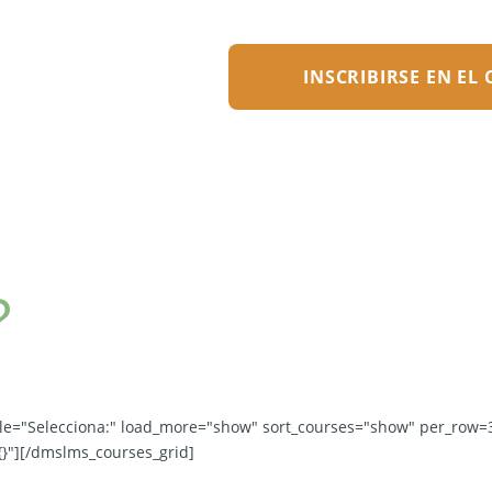
INSCRIBIRSE EN EL
?
le="Selecciona:" load_more="show" sort_courses="show" per_row=3
{}"][/dmslms_courses_grid]