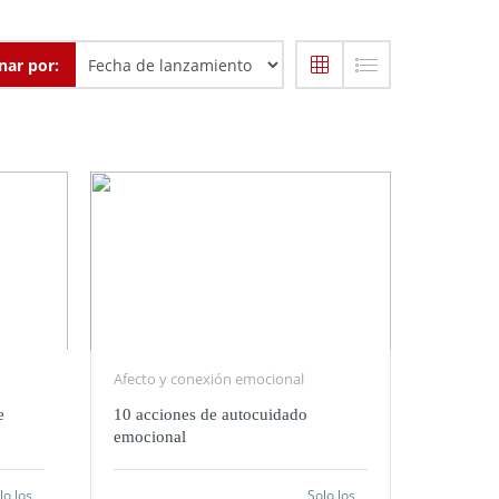
nar por:
Afecto y conexión emocional
e
10 acciones de autocuidado
emocional
lo los
Solo los