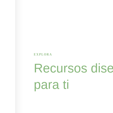
EXPLORA
Recurso
s dis
para ti