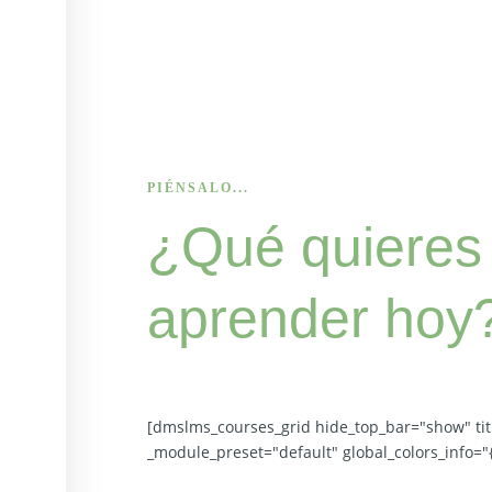
PIÉNSALO...
¿Qué quieres
aprender hoy
[dmslms_courses_grid hide_top_bar="show" tit
_module_preset="default" global_colors_info="