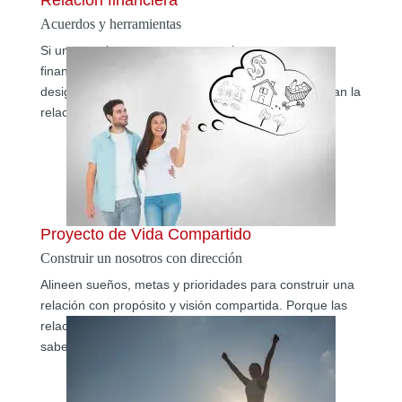
Relación financiera
Acuerdos y herramientas
Si una pareja no estructura conscientemente sus
finanzas, tarde o temprano aparecerán tensiones,
desigualdades o decisiones improvisadas que afectan la
relación.
Proyecto de Vida Compartido
Construir un nosotros con dirección
Alineen sueños, metas y prioridades para construir una
relación con propósito y visión compartida. Porque las
relaciones más sólidas no solo se aman… también
saben hacia dónde van.