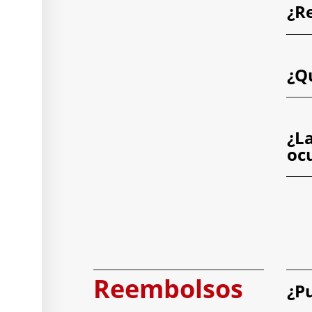
¿R
¿Q
¿La
oc
Reembolsos
¿P