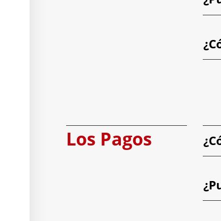
¿C
Los Pagos
¿C
¿P