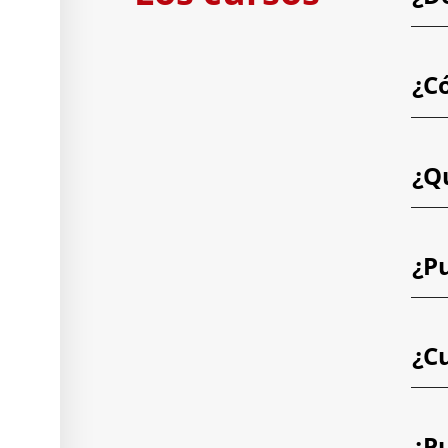
¿C
¿Q
¿Pu
¿C
¿P