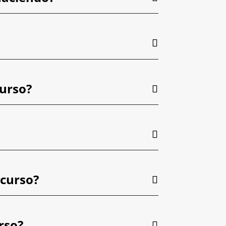
curso?
 curso?
rso?