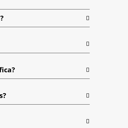
?
fica?
s?