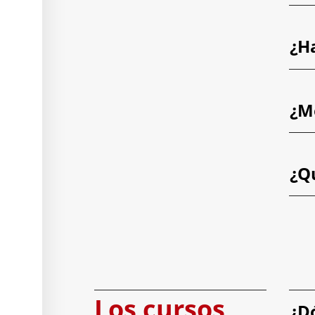
¿H
¿M
¿Q
Los cursos
¿D