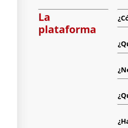
La
¿C
plataforma
¿Q
¿N
¿Q
¿H