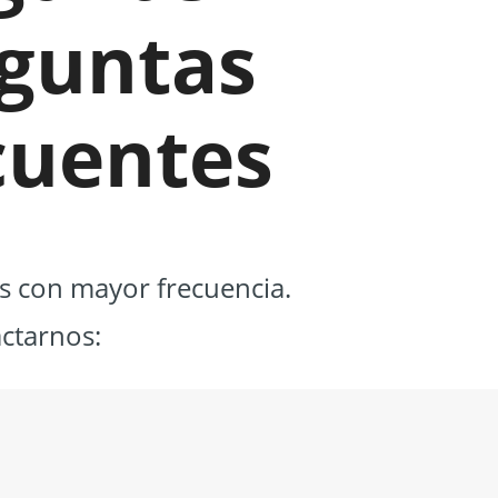
guntas
cuentes
os con mayor frecuencia.
actarnos: