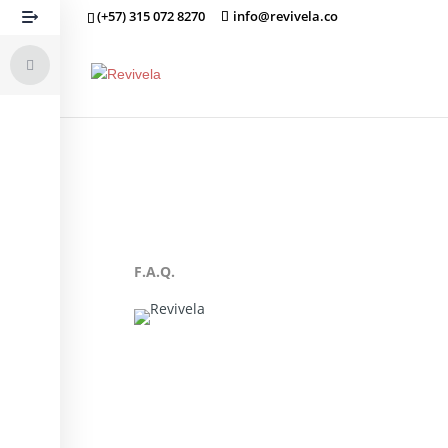
(+57) 315 072 8270
info@revivela.co
F.A.Q.