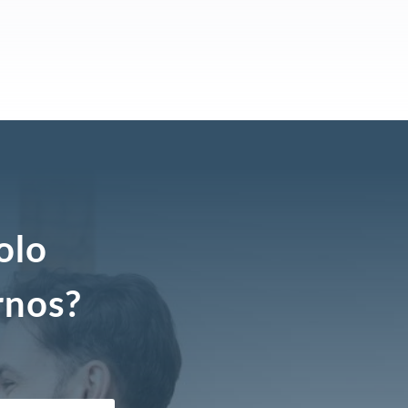
olo
rnos?