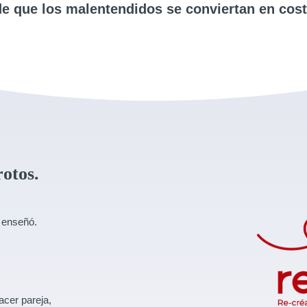
de que los malentendidos se conviertan en cos
rotos.
s enseñó.
.
cer pareja,