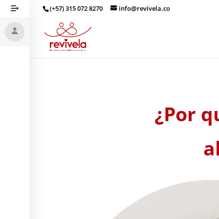
(+57) 315 072 8270
info@revivela.co
¿Por q
a