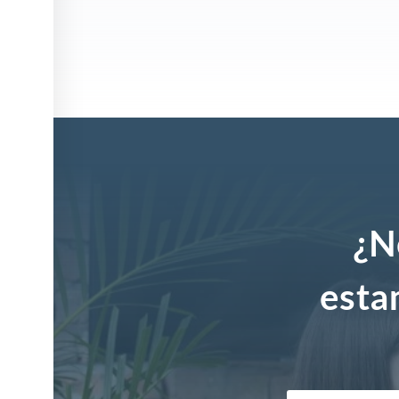
¿N
esta