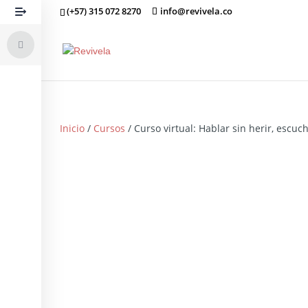
(+57) 315 072 8270
info@revivela.co
Inicio
/
Cursos
/ Curso virtual: Hablar sin herir, escu