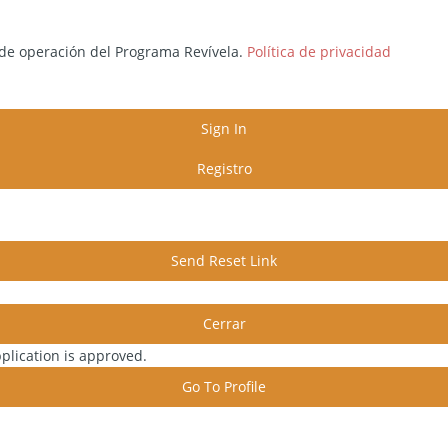
 de operación del Programa Revívela.
Política de privacidad
Sign In
Registro
Send Reset Link
Cerrar
plication is approved.
Go To Profile