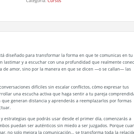
Categoría:
Cursos
escuchar
para
amar
cantidad
tá diseñado para transformar la forma en que te comunicas en tu
sin lastimar y a escuchar con una profundidad que realmente conec
a de amor, sino por la manera en que se dicen —o se callan— las
conversaciones difíciles sin escalar conflictos, cómo expresar tus
rrollar una escucha activa que haga sentir a tu pareja comprendid
n que generan distancia y aprenderás a reemplazarlos por formas
ctuar.
s y estrategias que podrás usar desde el primer día, comenzarás a
ambos puedan ser auténticos sin miedo a ser juzgados. Porque cua
ar, no solo mejora la comunicación… se transforma toda la relació