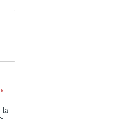
 la
e-