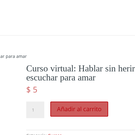
char para amar
Curso virtual: Hablar sin herir
escuchar para amar
$
5
Curso
Añadir al carrito
virtual:
Hablar
sin
herir,