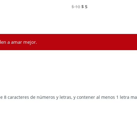
El
El
$
10
$
5
precio
precio
original
actual
era:
es:
$ 10.
$ 5.
den a amar mejor.
 8 caracteres de números y letras, y contener al menos 1 letra m