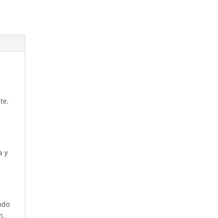
te.
a y
ndo
n.