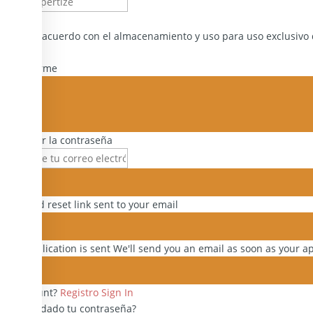
Estoy de acuerdo con el almacenamiento y uso para uso exclusivo
Recordarme
Restaurar la contraseña
Password reset link sent
to your email
Your application is sent
We'll send you an email as soon as your ap
No account?
Registro
Sign In
¿Has olvidado tu contraseña?