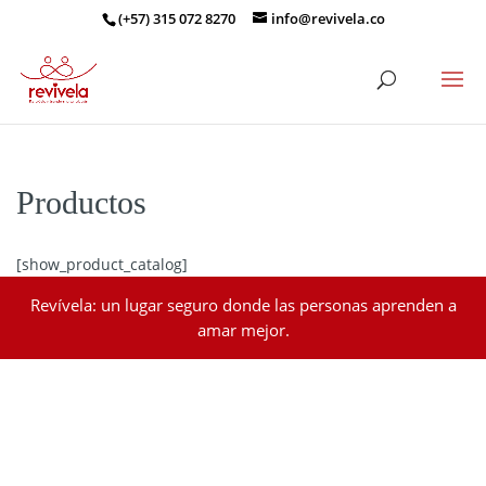
(+57) 315 072 8270
info@revivela.co
Productos
[show_product_catalog]
Revívela: un lugar seguro donde las personas aprenden a
amar mejor.