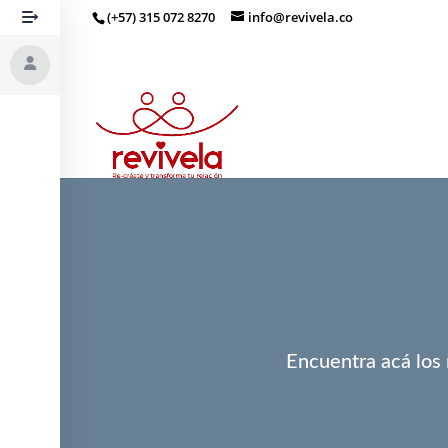
(+57) 315 072 8270
info@revivela.co
Encuentra acá los 