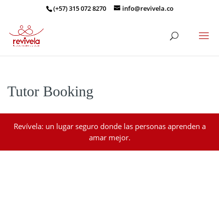
(+57) 315 072 8270
info@revivela.co
Tutor Booking
Revívela: un lugar seguro donde las personas aprenden a
amar mejor.